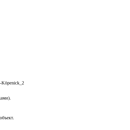
жами).
объект.