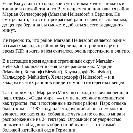
Если Вы устали от городской суеты и вам хочется пожить в
тишине и спокойствии, то Вам непременно понравится район
Марцан-Хеллесрдорф (Marzahn-Hellersdorf) в Берлине. Не
смотря на то, что этот прекрасный район является спальным,
до центра берлина вы сможете добраться всего за двадцать
минут.
Интересно то, что район Marzahn-Hellersdorf является одним
из самых молодых районов Берлина, он строился еще во
время ГДР, и жить в нем считалось очень престижно и элитно.
В настоящее время административный округ Marzahn-
Hellersdorf включает в себя такие районы как: Марцан
(Marzahn), Бисдорф (Biesdorf), Каульсдорф (Kaulsdorf),
Мальсдорф (Mahlsdorf), Хеллерсдорф (Hellersdorf) – и в
каждом из этих районов найдется много интересных вещей.
Так например, в Марцане (Marzahn) находится великолепный
парк отдыха «Сады мира» — им не перестают восхищаться
как туристы, так и постоянные жители района. Парк отдыха
был открыт в 1987 году, на сегодняшний день в нем можно
увидеть все растения, собранные чуть ли не со всего мира и
расположенные на 24 гектарах. Огромной популярностью
пользуется «Сад вновь обретенной луны» — это самый
большой китайский сад в Германии.