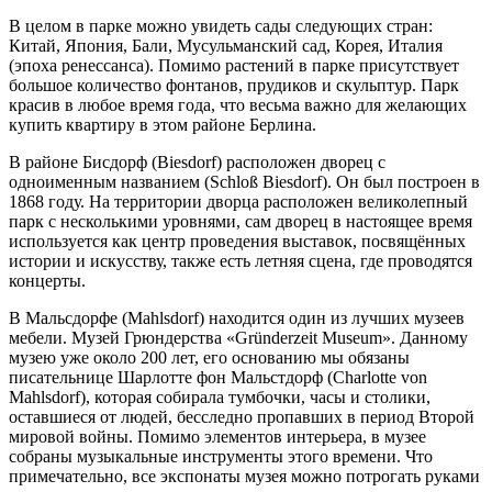
В целом в парке можно увидеть сады следующих стран:
Китай, Япония, Бали, Мусульманский сад, Корея, Италия
(эпоха ренессанса). Помимо растений в парке присутствует
большое количество фонтанов, прудиков и скульптур. Парк
красив в любое время года, что весьма важно для желающих
купить квартиру в этом районе Берлина.
В районе Бисдорф (Biesdorf) расположен дворец с
одноименным названием (Schloß Biesdorf). Он был построен в
1868 году. На территории дворца расположен великолепный
парк с несколькими уровнями, сам дворец в настоящее время
используется как центр проведения выставок, посвящённых
истории и искусству, также есть летняя сцена, где проводятся
концерты.
В Мальсдорфе (Mahlsdorf) находится один из лучших музеев
мебели. Музей Грюндерства «Gründerzeit Museum». Данному
музею уже около 200 лет, его основанию мы обязаны
писательнице Шарлотте фон Мальстдорф (Charlotte von
Mahlsdorf), которая собирала тумбочки, часы и столики,
оставшиеся от людей, бесследно пропавших в период Второй
мировой войны. Помимо элементов интерьера, в музее
собраны музыкальные инструменты этого времени. Что
примечательно, все экспонаты музея можно потрогать руками