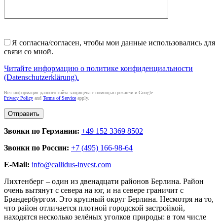
Я согласна/согласен, чтобы мои данные использовались для
связи со мной.
Читайте информацию о политике конфиденциальности
(Datenschutzerklärung).
Вся информация данного сайта защищена с помощью рекапчи и Google
Privacy Policy
and
Terms of Service
apply.
Звонки по Германии:
+49 152 3369 8502
Звонки по России:
+7 (495) 166-98-64
E-Mail:
info@callidus-invest.com
Лихтенберг – один из двенадцати районов Берлина. Район
очень вытянут с севера на юг, и на севере граничит с
Брандербургом. Это крупный округ Берлина. Несмотря на то,
что район отличается плотной городской застройкой,
находятся несколько зелёных уголков природы: в том числе