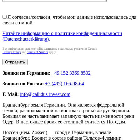
Я согласна/согласен, чтобы мои данные использовались для
связи со мной.
Читайте информацию о политике конфиденциальности
(Datenschutzerklärung).
Вся информация данного сайта защищена с помощью рекапчи и Google
Privacy Policy
and
Terms of Service
apply.
Звонки по Германии:
+49 152 3369 8502
Звонки по России:
+7 (495) 166-98-64
E-Mail:
info@callidus-invest.com
Бранденбург земля Германии. Она является федеральной
землей, расположенной на востоке страны вокруг Берлина.
Большая ее часть занимает западную часть низменности реки
Одер. В настоящее время ее столицей считается Потсдам.
Цоссен (нем. Zossen) — город в Германии, в земле
Бранденбург. Входит в состав района Тельтов-Флеминг.